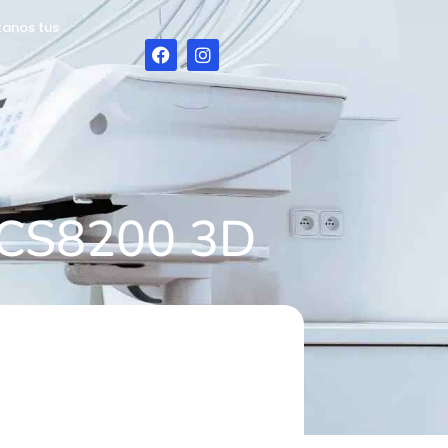
tanos tus
T CS8200 3D