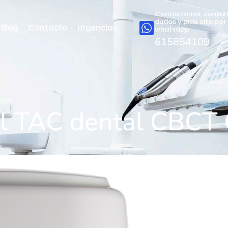
Contáctanos, consúl
dudas y pide cita por
Blog
Contacto
Urgencias
whatsapp
615
854109
del TAC dental CBC