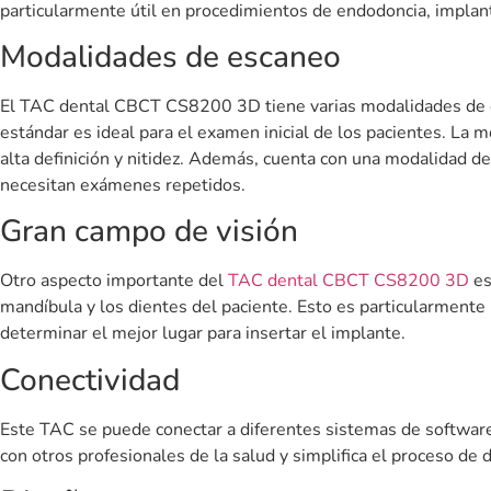
particularmente útil en procedimientos de endodoncia, implan
Modalidades de escaneo
Nombre
Co
El TAC dental CBCT CS8200 3D tiene varias modalidades de e
estándar es ideal para el examen inicial de los pacientes. La
alta definición y nitidez. Además, cuenta con una modalidad de
Correo Electrónico
necesitan exámenes repetidos.
Gran campo de visión
Tu mensaje
Otro aspecto importante del
TAC dental CBCT CS8200 3D
es
mandíbula y los dientes del paciente. Esto es particularmente 
determinar el mejor lugar para insertar el implante.
Conectividad
Este TAC se puede conectar a diferentes sistemas de software
He leído y acepto las pol
con otros profesionales de la salud y simplifica el proceso de