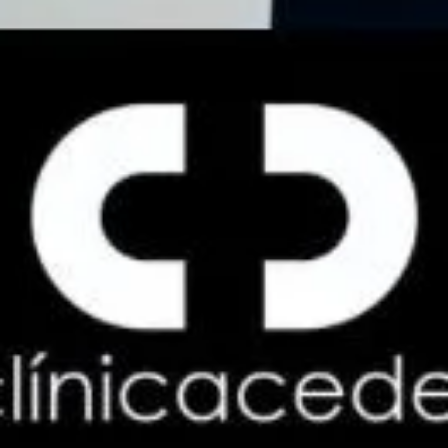
El blanqueamiento dental es uno de los tratamientos
estéticos más demandados para mejorar la apariencia
de la sonrisa. Sin embargo, muchas personas cometen
errores después del procedimiento que pueden reducir
su eficacia o provocar sensibilidad dental. Comprender
qué hacer y qué evitar tras un blanqueamiento es clave
para mantener los resultados durante más tiempo y […]