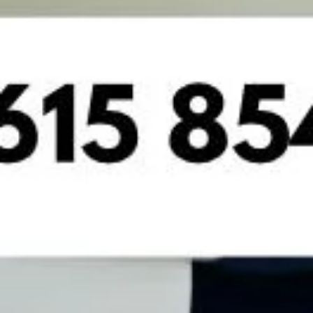
Tener una sonrisa armónica y cuidada no solo mejora la
estética facial, también influye directamente en la
confianza y la seguridad personal. Muchas personas
sienten incomodidad al sonreír debido a manchas,
fracturas, separaciones entre dientes o desgastes
visibles. Afortunadamente, las carillas dentales se han
convertido en una de las soluciones estéticas más
efectivas para corregir […]
Errores después de un
blanqueamiento dental que
debes evitar