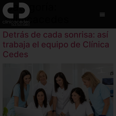
Categoría:
Clinicacedes
Detrás de cada sonrisa: así
trabaja el equipo de Clínica
Cedes