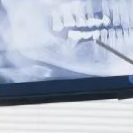
Las prótesis dentales removibles son una solución
eficaz para recuperar la funcionalidad de la boca,
mejorar la estética de la sonrisa y aumentar la calidad
de vida de quienes han perdido uno o varios dientes.
Sin embargo, para que cumplan correctamente su
función y se mantengan en buen estado durante años,
es fundamental realizar una […]
Mejora tu sonrisa después
de los 30, 40 o 50 años con
ortodoncia