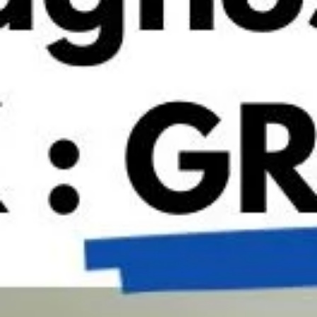
ansiedad al pensar en una consulta dental. En algunos
He leído y acepto las políticas de privacidad
casos, este temor llega a ser tan intenso que provoca
que las personas retrasen revisiones importantes,
ENVIAR
afectando así su salud bucodental […]
Carillas dentales en
Valencia para recuperar una
sonrisa bonita y natural
Whatsapp
Ahora también puedes preguntarnos por
Whatsapp.