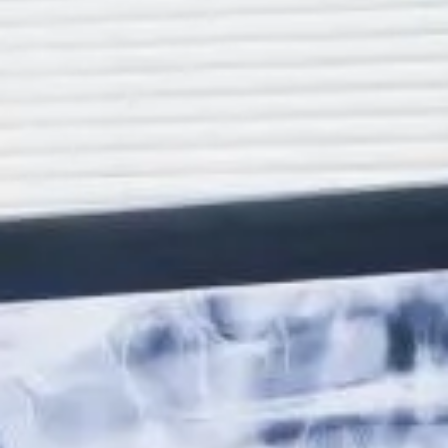
los cambios importantes pueden generar una tensión
constante que afecta tanto a la salud física como
emocional. Sin embargo, lo que muchas personas
desconocen es que el estrés también puede tener un
impacto significativo […]
Cómo limpiar
correctamente una prótesis
dental removible y
prolongar su vida útil