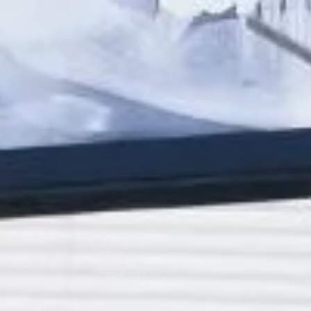
Prótesis sobre implantes
: suele ser más cómoda
desde el inicio
Si después de este tiempo sigues pensando “no me
adapto a la prótesis dental”, no es algo que debas
resignarte a aceptar.
Qué NO debes hacer si no
te adaptas
Aguantar el dolor esperando que “se pase solo”
Ajustarla por tu cuenta
Dejar de usarla sin consultar
Usar adhesivos como solución permanente
Estas acciones pueden empeorar el problema y dañar
encías o hueso.
Soluciones cuando no te
adaptas a la prótesis dental