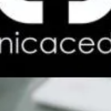
si nunca consigo adaptarme?
En algunos casos, sí. Cuando tras varios ajustes la
adaptación no mejora, el dentista puede recomendar
otro tipo de prótesis o material
más adecuado para tu
anatomía y forma de masticar.
¿Las prótesis removibles
siempre son más difíciles de
tolerar?
No siempre, pero suelen requerir más adaptación que
las fijas. Cada paciente responde de forma distinta y,
con un buen diseño y seguimiento, muchas prótesis
removibles resultan cómodas y funcionales.
¿Puede la ansiedad influir en
que no me adapte a la prótesis?