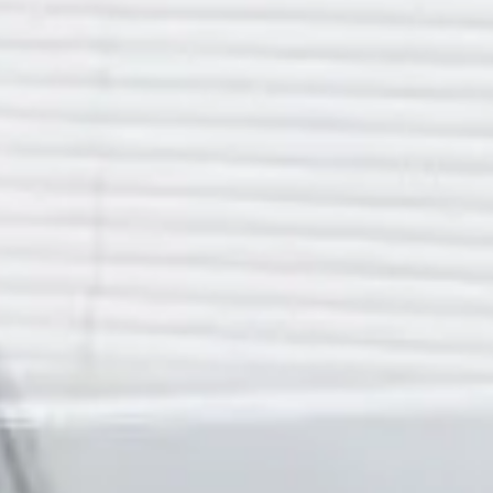
En la mayoría de los casos, el problema
tiene solución
:
Ajustes personalizados de la prótesis
Revisión de la mordida
Cambio de diseño o material
Reemplazo por una prótesis más estable
Valoración de prótesis sobre implantes si es viable
Cada boca es única, por eso
el tratamiento debe ser
totalmente personalizado
.
¿Cuándo acudir al dentista?
Debes acudir
cuanto antes
si:
Sientes dolor persistente
Tienes heridas o sangrado
No puedes comer con normalidad
La prótesis se mueve
Han pasado semanas y no mejoras