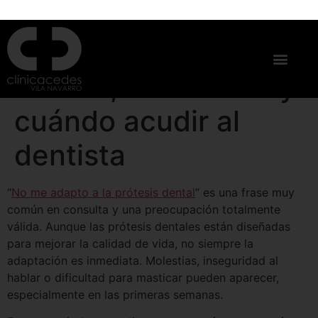
No me adapto a la
prótesis dental:
causas, soluciones y
cuándo acudir al
dentista
“
No me adapto a la prótesis dental
” es una frase muy
común en consulta y una preocupación totalmente
válida. Aunque las prótesis dentales están diseñadas
para mejorar la calidad de vida, no siempre la
adaptación es inmediata. Molestias, inseguridad al
hablar o dificultad para masticar pueden aparecer,
especialmente en las primeras semanas.