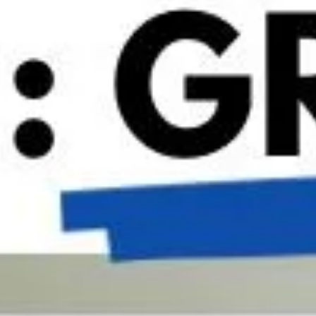
En
Clínica CEDES
sabemos que una prótesis dental solo
Whatsapp
es un éxito cuando
te permite vivir con normalidad y
confianza
. Por eso realizamos:
Ahora también puedes preguntarnos por
Whatsapp.
Evaluación completa de tu prótesis
Ajustes precisos y personalizados
Seguimiento real durante la adaptación
Alternativas más cómodas si es necesario
Nuestro objetivo no es que “te acostumbres”, sino que
te sientas bien
.