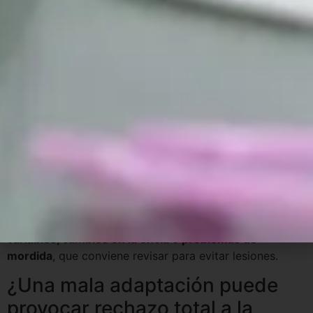
Sí. La tensión, el miedo a que se mueva o la
preocupación constante pueden aumentar la sensación
de incomodidad. Un buen ajuste, explicaciones claras y
confianza en el tratamiento ayudan mucho en este
proceso.
¿Es normal que la prótesis
resulte cómoda algunos días y
otros no?
No debería ocurrir de forma continuada. Las molestias
intermitentes suelen indicar
puntos de presión
variables, cambios en la encía o problemas de
mordida
, que conviene revisar para evitar lesiones.
¿Una mala adaptación puede
provocar rechazo total a la