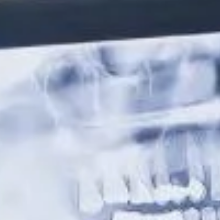
automático ni inmediato. Requiere seguimiento
profesional y ajustes progresivos para adaptarse a los
cambios naturales de la boca. Muchas personas reciben
la prótesis y no acuden a revisiones, lo que hace que
pequeños problemas iniciales se conviertan en
molestias persistentes. Un control adecuado permite
detectar a tiempo cualquier desajuste, mejorar la
comodidad y garantizar que la prótesis cumpla
realmente su función tanto estética como funcional.
¿Cuánto tiempo tarda la
adaptación a una prótesis
dental?
Depende del tipo de prótesis y de cada paciente:
Prótesis removible
: entre 2 y 6 semanas
Prótesis fija
: adaptación más rápida, pocos días