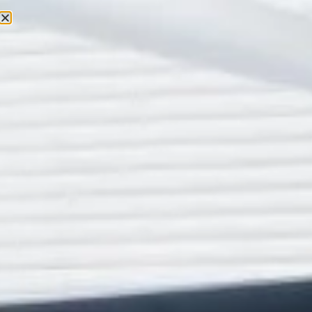
confianza al comunicarse y alimentarse con normalidad.
Exceso de movilidad
Cuando la prótesis se mueve al hablar, reír o masticar,
la adaptación se vuelve prácticamente imposible. Esta
movilidad genera inseguridad constante, miedo a que la
prótesis se desplace o se caiga y, en muchos casos,
irritación de las encías. El problema suele estar
relacionado con una falta de estabilidad, un mal ajuste
o una pérdida de soporte en la encía o el hueso. En
estas situaciones, es imprescindible realizar un reajuste
o valorar alternativas más estables que permitan una
fijación adecuada.
Falta de seguimiento
profesional
La adaptación a una prótesis dental no es un proceso