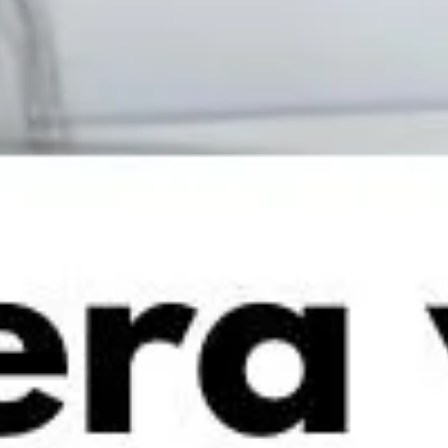
Cuanto antes se revise,
más sencilla y rápida será la
solución
.
¿La prótesis dental te
provoca náuseas?
La sensación de
náuseas o arcadas es relativamente
Nombre
frecuente
durante los primeros días de uso de una
prótesis dental. Suele producirse cuando la boca
todavía se está adaptando al nuevo aparato o cuando
la prótesis no encaja correctamente.
Apellidos
En algunos pacientes, el contacto de la prótesis con
Como llegar
determinadas zonas del paladar puede activar el reflejo
nauseoso, especialmente si existe una mayor
Correo Electrónico
sensibilidad oral. También es posible que las náuseas
aparezcan cuando la prótesis es demasiado voluminosa
o se mueve al hablar y masticar.