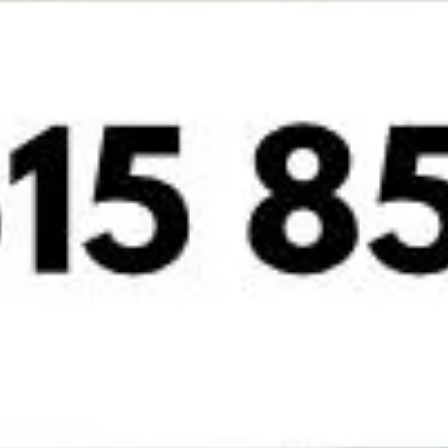
Preguntas frecuentes sobre
la adaptación a una prótesis
dental
¿Es normal sentirse incómodo
con una prótesis dental
después de varios meses?
No. Una ligera incomodidad inicial es esperable, pero si
pasan los meses y sigues sin sentirte cómodo, lo más
probable es que exista un problema de ajuste, mordida
o diseño que debe revisarse profesionalmente.
¿La prótesis dental puede