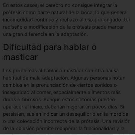
En estos casos, el cerebro no consigue integrar la
prótesis como parte natural de la boca, lo que genera
incomodidad continua y rechazo al uso prolongado. Un
rediseño o modificación de la prótesis puede marcar
una gran diferencia en la adaptación.
Dificultad para hablar o
masticar
Los problemas al hablar o masticar son otra causa
habitual de mala adaptación. Algunas personas notan
cambios en la pronunciación de ciertos sonidos o
inseguridad al comer, especialmente alimentos más
duros o fibrosos. Aunque estos síntomas pueden
aparecer al inicio, deberían mejorar en pocos días. Si
persisten, suelen indicar un desequilibrio en la mordida
o una colocación incorrecta de la prótesis. Una revisión
de la oclusión permite recuperar la funcionalidad y la