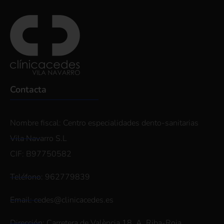
Contacta
Nombre fiscal: Centro especialidades dento-sanitarias
Vila Navarro S.L
CIF: B97750582
Teléfono: 962779839
Email: cedes@clinicacedes.es
Dirección: Carretera de València 18, A. Riba-Roja