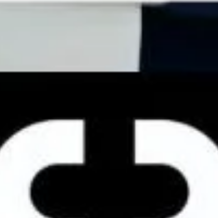
afectar a la forma de hablar a
largo plazo?
Si está bien ajustada, no. Cuando las dificultades al
hablar se mantienen, suele deberse a un exceso de
volumen, mala posición o inestabilidad. Con pequeñas
modificaciones, la pronunciación suele normalizarse por
completo.
¿Por qué mi prótesis dental me
causa inseguridad al comer en
público?
La inseguridad suele estar relacionada con
movilidad,
miedo a que se desplace
o falta de estabilidad al
masticar. Esto no debe asumirse como normal y tiene
solución mediante ajustes o alternativas más estables.
¿Es mejor cambiar de prótesis