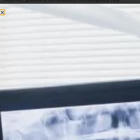
existen
opciones ortodónticas más cómodas, estéticas
y eficaces
, como los brackets cerámicos, los
alineadores transparentes (Invisalign), los brackets
linguales y los tradicionales metálicos. Esto permite que
tanto adultos como niños puedan recibir tratamientos
personalizados según sus necesidades y estilo de vida.
En conclusión, la ortodoncia no solo transforma la
sonrisa, sino que contribuye a mejorar la calidad de
vida en muchos aspectos, haciendo de este tratamiento
una inversión en salud integral.
Tipos de ortodoncia
disponibles en Clínica
Cedes cerca de
urbanización el Mas Nou