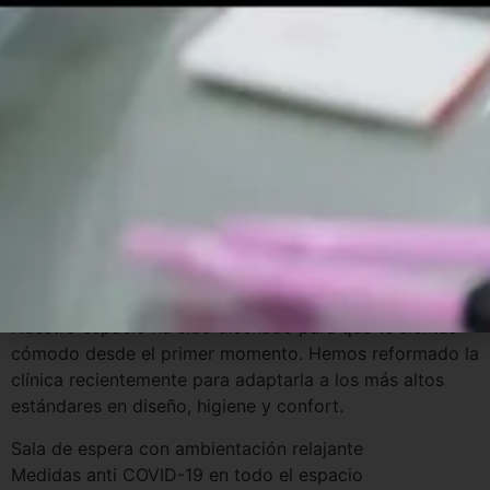
2. Tecnología de última
generación
Contamos con herramientas digitales para
diagnósticos
precisos y planes personalizados
: escáneres
intraorales, software de simulación 3D y radiología
digital. Todo pensado para mejorar la experiencia del
paciente desde la primera visita.
3. Instalaciones acogedoras y
seguras
Nuestro espacio ha sido diseñado para que te sientas
cómodo desde el primer momento. Hemos reformado la
clínica recientemente para adaptarla a los más altos
estándares en diseño, higiene y confort.
Sala de espera con ambientación relajante
Medidas anti COVID-19 en todo el espacio