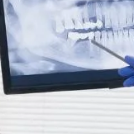
En Clínica Cedes Ribarroja trabajamos con distintos
sistemas ortodónticos para garantizar el mejor
resultado en cada paciente. Nuestro enfoque es
totalmente
personalizado
y orientado al bienestar, la
comodidad y la eficacia.
1. Ortodoncia Invisible: Tu
sonrisa, sin que nadie lo note
La ortodoncia invisible, como Invisalign, consiste en
alineadores transparentes y removibles. Son ideales si
buscas una alternativa
estética y sin restricciones en
tu día a día
. Además, permiten una higiene dental mucho
más sencilla que los brackets tradicionales.