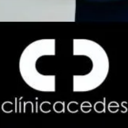
el Mas Nou: ¿Por qué elegir
Clínica Cedes?
Si vives en
Urbanización el Mas Nou
, tienes muy cerca
una clínica dental que no solo apuesta por la
excelencia odontológica
, sino también por un trato
humano, cercano y familiar
. En
Clínica Cedes Ribarroja
te ofrecemos:
1. Un equipo altamente
cualificado
Nuestro equipo está liderado por la
Dra. Clara M.
Ferrer
, ortodoncista colegiada y profesora asociada en
la Universidad Católica de Valencia. Su experiencia y
formación garantizan un enfoque preciso, ético y
actualizado en cada tratamiento.