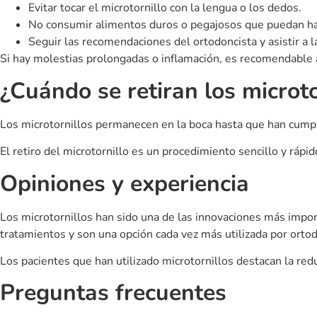
Detrás de cada sonrisa: así trabaja el equipo
Cuá
de Clínica Cedes
Vale
infl
Cuando alguien busca «dentista en Riba-Roja» suele fijarse
primero en los tratamientos y los precios. Pero hay algo
Si es
que casi nunca se cuenta y que,
proba
sea: 
Leer más »
Leer m