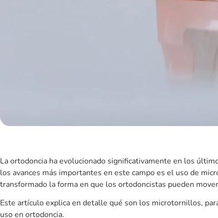
3. Eliminación de aparatos extraora
Gracias a su efectividad, los microtornillos
reducen o eliminan
calidad de vida del paciente durante el tratamiento.
4. Menos presión y molestias en ot
A diferencia de otros sistemas que aplican fuerza sobre grupos
evitando movimientos indeseados en dientes vecinos.
5. Removibles y sin secuelas
Una vez que cumplen su función, los microtornillos pueden ret
afectaciones a la estructura dental o gingival.
6. Colocación rápida y sencilla
Su colocación es
rápida, mínimamente invasiva y bien tolerad
¿Cómo se colocan los microtor