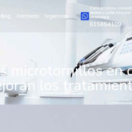
n ortodoncia?
Contáctanos, consúl
dudas y pide cita por
Blog
Contacto
Urgencias
whatsapp
anio que se insertan en el hueso maxilar o mandibular con el o
615
854109
dos de anclaje, como los brackets o los aparatos extraorales, l
ntre 6 y 12 mm de longitud, y son biocompatibles, lo que evit
ovimientos más predecibles y eficientes.
:
mientras que los brackets dependen del soporte de otros dient
as necesidades del tratamiento.
illos en ortodoncia?
 anclaje firme y estable para realizar movimientos dentales es