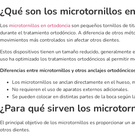
La colocación de un microtornillo es un procedimiento rápido, 
aproximadamente entre 10 y 15 minutos.
Paso a paso de la colocación:
Evaluación previa:
El ortodoncista determina el lugar exa
Anestesia local:
Se aplica anestesia en la zona para evit
Colocación del microtornillo:
Se atornilla directamente 
Ajuste del aparato ortodóncico:
Una vez colocado, se con
¿Duele la colocación?
El procedimiento es prácticamente indoloro debido al uso de an
desaparece en pocos días.
Cuidados y mantenimiento
Para evitar complicaciones y asegurar que los microtornillos 
Cepillar la zona con un cepillo suave y usar enjuague buc
Evitar tocar el microtornillo con la lengua o los dedos.