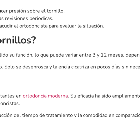
nto cuesta un implante dental en
Cómo afec
ncia: guía de precios y factores que
consecuen
uyen
El estrés fo
tás valorando ponerte un implante dental, es muy
personas. La
ble que la primera pregunta que te venga a la cabeza
familiares, 
¿cuánto va a costarme?
importantes
ás »
Leer más »