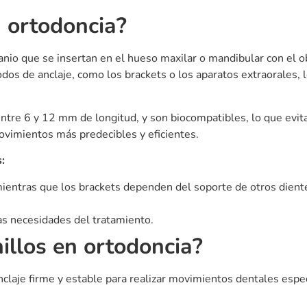
seguro y mínimamente invasivo que se realiza en el consultorio
cto donde se colocará el microtornillo.
ar molestias.
en el hueso maxilar o mandibular.
ecta a los brackets o elásticos para iniciar los movimientos pl
estesia local. Puede haber una ligera molestia después, simila
cumplan su función correctamente, es importante seguir alguno
al antibacteriano.