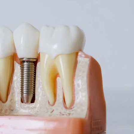
zas dentales vecinas.
en de manera indeseada.
 mordida abierta o mordida cruzada.
ir movimientos estratégicos.
ntrol más preciso de los movimientos
.
ios segmentarios o aislados sin necesidad de utilizar muchos a
tajas de los microtornillos?
tos dentales
e realizar movimientos dentales controlados y exactos. Esto facil
ento
s permiten
movimientos más eficientes
, lo que se traduce en 