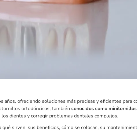
les
 la necesidad de utilizar aparatos incómodos
como los arcos e
ros dientes
 dentales, los microtornillos
distribuyen la presión de forma 
irarse fácilmente en consulta, generalmente sin dolor ni comp
a por los pacientes.
Por lo general, no requiere anestesia prof
nillos?