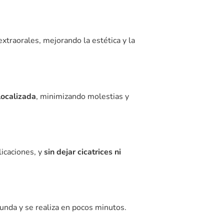
racias a ellos, es posible realizar
evaluar si son la mejor opción según el
sobre el proceso ortodóncico
nica CEDES
contamos con un equipo de
vanzados en ortodoncia.
vanguardia y la experiencia de nuestros