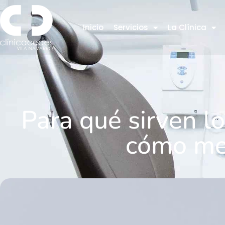
¿Qué son los microtornillos e
Inicio
Servicios
La Clínica
Los
microtornillos en ortodoncia
son pequeños tornillos de tit
durante el tratamiento ortodóncico. A diferencia de otros méto
movimientos más controlados sin afectar otros dientes.
Estos dispositivos tienen un tamaño reducido, generalmente e
uso ha optimizado los tratamientos ortodóncicos al permitir m
Diferencias entre microtornillos y otros anclajes ortodóncicos
Los microtornillos se anclan directamente en el hueso, 
No requieren el uso de aparatos externos adicionales.
Se pueden colocar en distintas partes de la boca según l
¿Para qué sirven los microtorn
El principal objetivo de los microtornillos es proporcionar un
otros dientes.