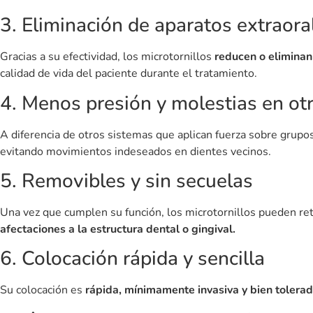
No, son dispositivos temporales que se retiran al finalizar su f
He leído y acepto las pol
¿Pueden moverse o caerse?
En casos poco frecuentes, pueden aflojarse. Si esto ocurre, el
ENVIAR
¿Cuánto tiempo se deben llevar?
El tiempo de uso varía según el tratamiento, pero generalmen
Los microtornillos en ortodoncia son una herramienta innovadora
movimientos dentales estratégicos sin afectar otros dientes y 
Si se está considerando
un tratamiento ortodóncico con micro
caso particular. Son una excelente alternativa para lograr una
Si estás buscando un tratamiento de ortodoncia con microtornil
ortodoncistas especializados que te guiarán en cada paso del 
Nuestro compromiso es ofrecerte la mejor solución para logra
Agenda tu cita hoy mismo
y recibe una evaluación persona
especialistas.