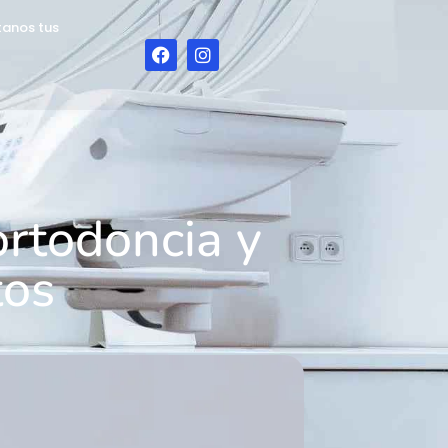
tanos tus
bjetivo de servir como anclaje temporal
os microtornillos permiten realizar
a reacciones adversas en el organismo. Su
es.
pecíficos sin necesidad de comprometer