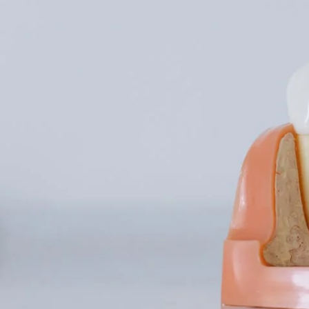
Permiten realizar movimientos complejos sin afectar pie
Ayudan a cerrar espacios sin que los dientes se desplac
Facilitan la corrección de mordidas, como sobremordida,
Reducen la necesidad de extracciones dentales al permit
Aceleran los tratamientos ortodóncicos al permitir
un co
Este tipo de anclaje es ideal para realizar movimientos dentar
dientes de manera simultánea.
¿Cuáles son las principales ven
1. Mayor precisión en los movimien
Los microtornillos ofrecen un
anclaje absoluto
, lo que permit
o imposibles con técnicas tradicionales.
2. Reducción del tiempo de tratami
Al proporcionar un punto de apoyo estable, los microtornillo
los métodos convencionales.