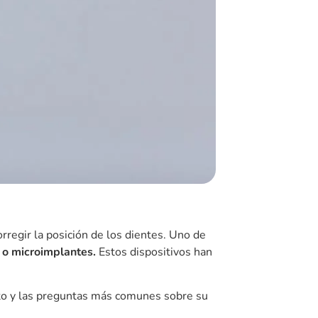
xtraorales, mejorando la estética y la
localizada
, minimizando molestias y
licaciones, y
sin dejar cicatrices ni
unda y se realiza en pocos minutos.