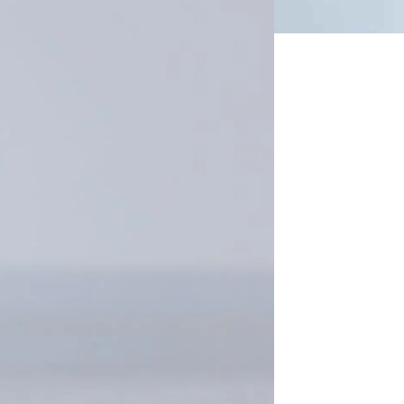
paratos adicionales ni mover todos los
ita alcanzar objetivos que serían difíciles
tratamientos más cortos en comparación con