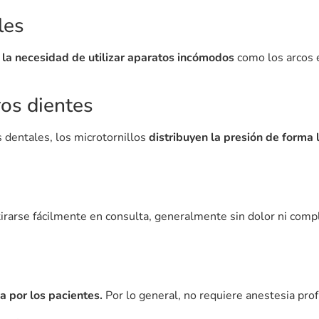
unción.
íticas de privacidad
 ortodoncista los recoloca sin problemas.
te oscila entre 3 y 12 meses.
Whatsapp
 que ha mejorado la precisión y eficacia de los tratamientos. G
sin necesidad de utilizar aparatos adicionales incómodos.
Ahora también puedes preguntarnos por Whatsapp.
tornillos
, es recomendable consultar con un ortodoncista para 
 sonrisa alineada de manera más eficiente y con mayor control 
los o quieres saber si son la mejor opción para tu caso, en
Clí
proceso.
r una sonrisa saludable y alineada con los tratamientos más a
lizada en
Clínica CEDES
. Mejora tu sonrisa con tecnología de 