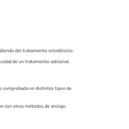
ta el estrés a la salud bucodental:
cias que no debes ignorar
rma parte de la vida cotidiana de muchas
s responsabilidades laborales, los problemas
las preocupaciones económicas o los cambios
 pueden