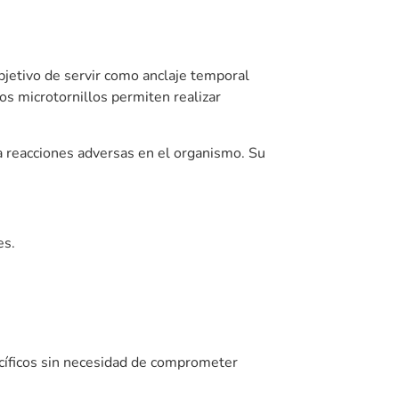
 del ortodoncista y dura
anificados.
r a la de un ajuste de brackets, pero
s cuidados básicos: