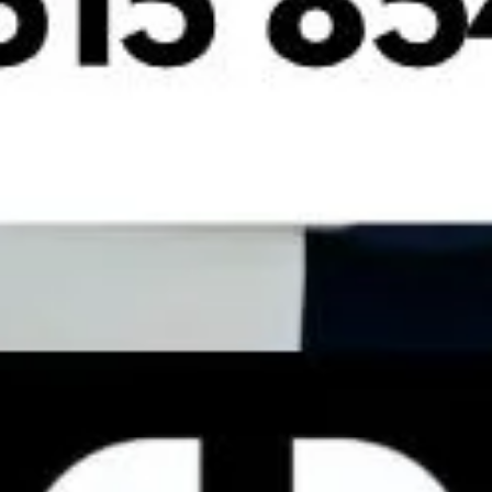
Cuánto cuesta un implante dental en Valencia: guía
de precios y factores que influyen
Si estás valorando ponerte un implante dental, es muy probable que
la primera pregunta que te venga a la cabeza sea: ¿cuánto va a
costarme?
Leer más »