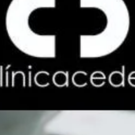
Cómo afecta el estrés a la salud bucodental:
consecuencias que no debes ignorar
El estrés forma parte de la vida cotidiana de muchas personas. Las
responsabilidades laborales, los problemas familiares, las
preocupaciones económicas o los cambios importantes pueden
Leer más »