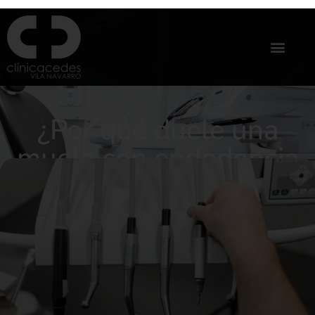
¿Por qué duele una
muela con endodoncia
después de años?