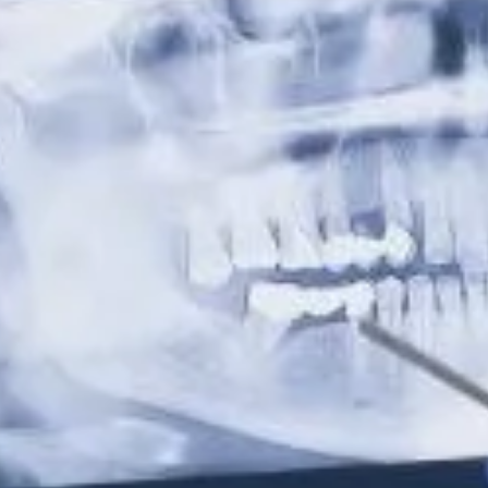
5.
Reabsorción radicular
La reabsorción radicular es un fenómeno en el que el propio
organismo comienza a degradar la raíz del diente,
debilitándolo y provocando dolor. Puede ser causada por
traumatismos, inflamación crónica o incluso factores
genéticos.
Si la reabsorción es severa y compromete la estabilidad de la
muela, el odontólogo podría recomendar su extracción y su
reemplazo con un implante dental o un puente.
¿Cómo aliviar el dolor y cuál es
el tratamiento adecuado?
Si experimentas dolor en una muela con endodoncia, es
importante acudir cuanto antes a un especialista para
determinar la causa y aplicar el tratamiento adecuado.