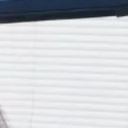
Algunas opciones incluyen:
Antibióticos y antiinflamatorios:
Si hay una infección en
curso, pueden recetarse medicamentos para controlarla.
Reendodoncia:
Si la infección persiste o la endodoncia
original no se realizó completamente, podría ser
necesario repetir el tratamiento de conductos para
limpiar mejor los canales radiculares.
Cirugía apical:
En casos más avanzados, se puede
realizar una apicectomía para eliminar la parte afectada
de la raíz y preservar la muela.
Extracción dental:
Si el diente está demasiado dañado y
no hay posibilidad de recuperación, se recomienda su
extracción y posterior rehabilitación con un implante
dental.
Ajustes en la mordida:
Si el dolor proviene de una mala
oclusión o bruxismo, puede ser necesario ajustar la
mordida o utilizar una férula de descarga para proteger
la muela tratada.