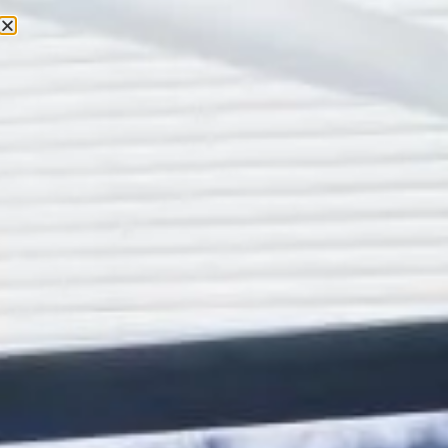
El dolor asociado a la inflamación del ligamento periodontal
suele presentarse al masticar o aplicar presión sobre la
muela. Un odontólogo puede evaluar si es necesario ajustar la
mordida o recomendar el uso de una férula de descarga en
casos de bruxismo.
4.
Quistes o granulomas
periapicales
Cuando una infección no se trata adecuadamente, pueden
formarse quistes o granulomas en la zona de la raíz del
diente. Estas estructuras son acumulaciones de tejido
inflamatorio que pueden seguir creciendo con el tiempo y
causar dolor e inflamación en la zona afectada.
Los quistes periapicales pueden detectarse mediante
radiografías y, en algunos casos, es necesario realizar una
cirugía apical (apicectomía) para eliminarlos y preservar la
muela tratada con endodoncia.