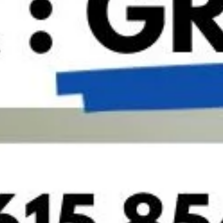
Whatsapp
Ahora también puedes preguntarnos por
Whatsapp.
Detrás de cada sonrisa: así trabaja el equipo de
Clínica Cedes
Cuando alguien busca «dentista en Riba-Roja» suele fijarse primero
en los tratamientos y los precios. Pero hay algo que casi nunca se
cuenta y que,
Leer más »