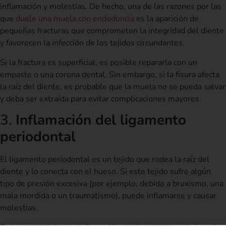
inflamación y molestias. De hecho, una de las razones por las
que
duele una muela con endodoncia
es la aparición de
pequeñas fracturas que comprometen la integridad del diente
y favorecen la infección de los tejidos circundantes.
Si la fractura es superficial, es posible repararla con un
empaste o una corona dental. Sin embargo, si la fisura afecta
la raíz del diente, es probable que la muela no se pueda salvar
y deba ser extraída para evitar complicaciones mayores.
3.
Inflamación del ligamento
periodontal
El ligamento periodontal es un tejido que rodea la raíz del
diente y lo conecta con el hueso. Si este tejido sufre algún
tipo de presión excesiva (por ejemplo, debido a bruxismo, una
mala mordida o un traumatismo), puede inflamarse y causar
molestias.