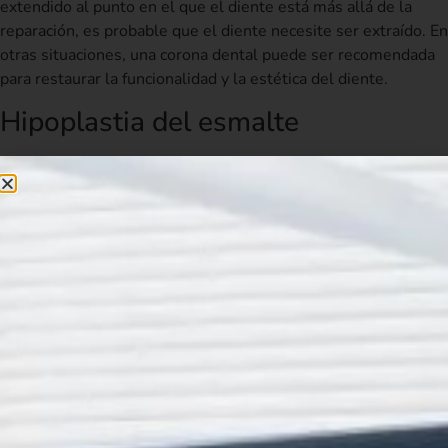
extendido al punto en el que el diente está más allá de la
reparación, es probable que el diente necesite ser extraído. En
otras situaciones, una corona dental puede ser recomendada
para restaurar la funcionalidad y la estética del diente.
Hipoplastia del esmalte
La hipoplastia del esmalte es una condición en la que el
esmalte dental no se ha desarrollado correctamente. Esto
puede ser causado por una variedad de razones, como una
enfermedad o una dieta pobre. Si este es el problema, una
reconstrucción dental puede ayudar a restaurar la apariencia y
la funcionalidad de los dientes afectados. Los dentistas
pueden recomendar tratamientos como las carillas dentales o
las coronas dentales para reparar los dientes afectados.
Abrasión o erosión dental
La abrasión dental se produce cuando la superficie del diente
se desgasta debido al cepillado excesivo o al uso de