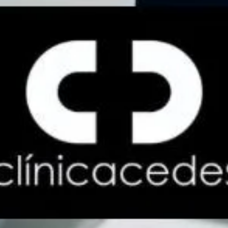
Cómo limpiar correctamente una prótesis dental
removible y prolongar su vida útil
Las prótesis dentales removibles son una solución eficaz para
recuperar la funcionalidad de la boca, mejorar la estética de la
sonrisa y aumentar la calidad
Leer más »