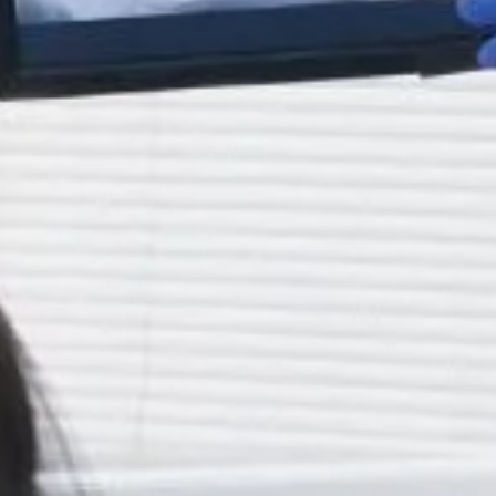
La reconstrucción dental es una solución eficaz en la
restauración de la salud y la estética dental. Si te encuentras
en una de las situaciones mencionadas en este blog, es
importante buscar tratamiento de inmediato. Una mala salud
bucal puede tener consecuencias graves en la salud general y
tener un impacto negativo en la vida cotidiana. Además, una
sonrisa perfecta puede hacer toda la diferencia en la confianza
y autoestima. Así que no dudes en hablar con tu dentista
sobre los tratamientos de reconstrucción dental disponibles
para ti.
También te puede
interesar