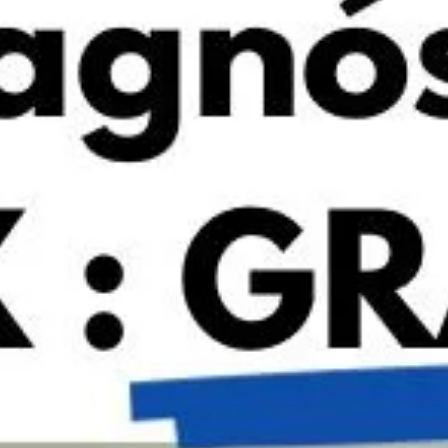
He leído y acepto las políticas de privacidad
ENVIAR
Cuánto cuesta un implante dental en Valencia: guía
de precios y factores que influyen
Whatsapp
Si estás valorando ponerte un implante dental, es muy probable que
la primera pregunta que te venga a la cabeza sea: ¿cuánto va a
Ahora también puedes preguntarnos por
costarme?
Whatsapp.
Leer más »