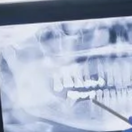
productos dentales agresivos. La erosión dental, por otro
lado, se produce cuando el ácido entra en contacto con los
dientes y los desgasta. Ambos problemas pueden ser
tratados con una reconstrucción dental. Los dentistas pueden
recomendar tratamientos como las coronas dentales o las
carillas dentales para restaurar la apariencia natural y la
funcionalidad de los dientes.
Para mejorar la estética dental
Por último, hay casos en los que las personas pueden optar
por una reconstrucción dental simplemente para mejorar su
sonrisa. Por ejemplo, si tienes una sonrisa desigual o dientes
manchados que no mejoren con el blanqueamiento dental,
una reconstrucción dental puede ser recomendada. Los
dentistas ofrecen tratamientos como las carillas dentales o
coronas dentales para ayudar a mejorar la apariencia de los
dientes y crear una sonrisa más uniforme y hermosa.