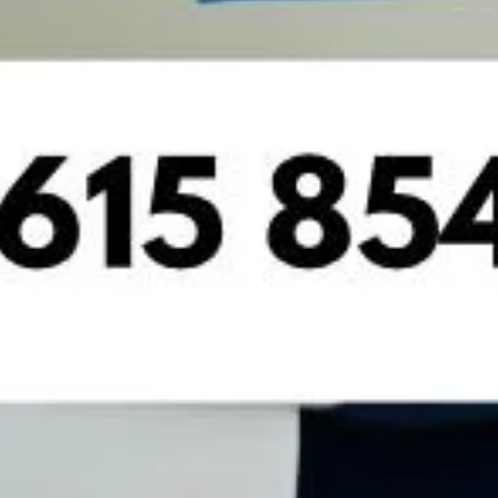
Cómo afecta el estrés a la salud bucodental:
consecuencias que no debes ignorar
El estrés forma parte de la vida cotidiana de muchas personas. Las
responsabilidades laborales, los problemas familiares, las
preocupaciones económicas o los cambios importantes pueden
Leer más »