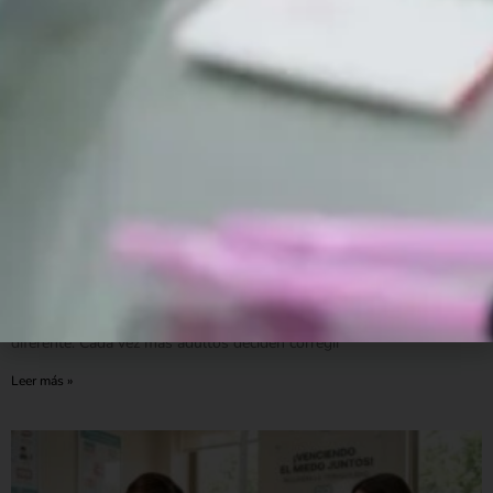
Mejora tu sonrisa después de los 30, 40 o 50 años
con ortodoncia
Muchas personas creen que la ortodoncia es un tratamiento
exclusivo para adolescentes. Sin embargo, la realidad es muy
diferente. Cada vez más adultos deciden corregir
Leer más »